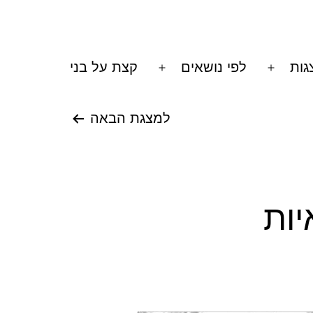
גות
לפי נושאים
קצת על בני
Open
Open
menu
menu
למצגת הבאה
ות